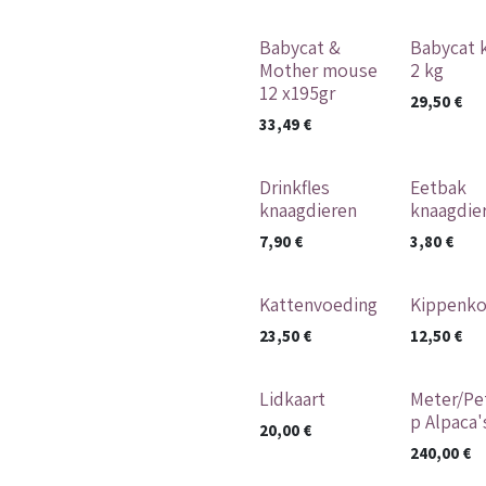
Babycat &
Babycat 
Mother mouse
2 kg
12 x195gr
29,50
€
33,49
€
Drinkfles
Eetbak
knaagdieren
knaagdie
7,90
€
3,80
€
Kattenvoeding
Kippenko
23,50
€
12,50
€
Lidkaart
Meter/Pe
p Alpaca'
20,00
€
240,00
€