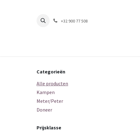
Overslaan naar inhoud
+32 900 77 508
Wie zijn we
Wat doen we
Dierenasiel
On
Categorieën
Alle producten
Kampen
Meter/Peter
Doneer
Prijsklasse