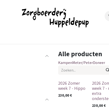
s Steunen
Huppelwinkel
Media
Onze partners
Alle producten
Kampen
Meter/Peter
Doneer
2026 Zomer
2026 Zo
week 7 - Hippo
week 7 -
extra
230,00
€
onderste
230,00
€