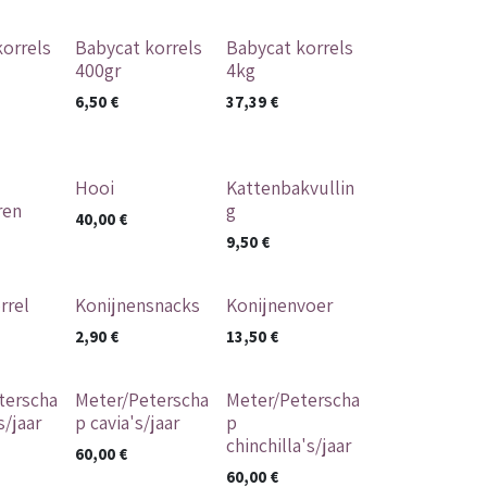
korrels
Babycat korrels
Babycat korrels
400gr
4kg
6,50
€
37,39
€
Hooi
Kattenbakvullin
ren
g
40,00
€
9,50
€
rrel
Konijnensnacks
Konijnenvoer
2,90
€
13,50
€
terscha
Meter/Peterscha
Meter/Peterscha
s/jaar
p cavia's/jaar
p
chinchilla's/jaar
60,00
€
60,00
€