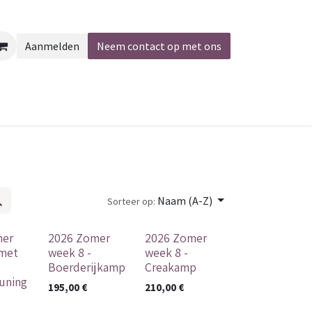
Aanmelden
Neem contact op met ons
Naam (A-Z)
Sorteer op:
mer
2026 Zomer
2026 Zomer
 met
week 8 -
week 8 -
Boerderijkamp
Creakamp
uning
195,00
€
210,00
€